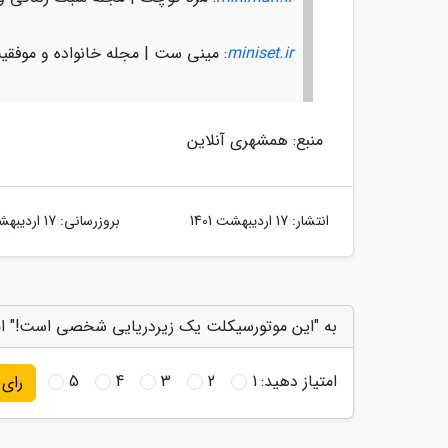
miniset.ir
: مینی ست | مجله خانواده و موفقی
منبع: همشهری آنلاین
انتشار:
17 اردیبهشت 1401
بروزرسانی:
17 اردیبهشت 1401
به "این موتورسیکلت یک زیردریایی شخصی است!" ام
امتیاز دهید:
1
2
3
4
5
رای