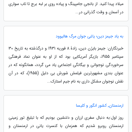
میلاد پیدا کنید. از بانجی جامپینگ و پیاده روی بر لبه برج تا تاب سواری
در آسمان و وقت گذرانی در...
به یاد جیمز دین؛ یاغی جوان مرگ هالیوود
خبرنگاران: جیمز بایرُن دین، زادۀ 8 فوریه 1931 و درگذشته به تاریخ 30
سپتامبر 1955، بازیگر آمریکایی بود که از او به عنوان نماد فرهنگی
سرخوردگی نوجوانی و بیگانگی اجتماعی یاد می گردد، همانگونه که در
عنوان بندی مشهورترین فیلمش شورش بی دلیل (1955)، که در آن
نقش نوجوان مشکل داری به نام جیم استارک...
ارمنستان٬ کشور انگور و کلیسا
روز اول:به دنبال سفری ارزان و دلنشین بودیم که با تبلیغ تور زمینی
ارمنستان روبرو شدیم که همزمان با کنسرت یانی در ارمنستان و