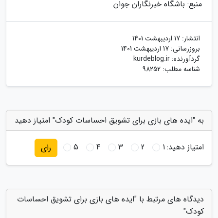
منبع: باشگاه خبرنگاران جوان
انتشار:
17 اردیبهشت 1401
بروزرسانی:
17 اردیبهشت 1401
گردآورنده:
kurdeblog.ir
شناسه مطلب: 98252
به "ایده های بازی برای تشویق احساسات کودک" امتیاز دهید
امتیاز دهید:
1
2
3
4
5
رای
دیدگاه های مرتبط با "ایده های بازی برای تشویق احساسات
کودک"