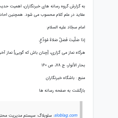
به گزارش گروه رسانه های خبرنگاران، اهمیت حدیث 
عقاید در علم کلام محسوب می شود. همچنین احاد
امام سجّاد علیه السلام:
إذا صَلَّیتَ فَصَلِّ صَلاةَ مُوَدِّعٍ.
هرگاه نماز مى گزارى، [چنان باش که گویى] نماز آخ
بحار الأنوار، ج 78، ص 160
منبع : باشگاه خبرنگاران
بازگشت به صفحه رسانه ها
sloblag.com
: سلوبلاگ: سیستم مدیریت محتو