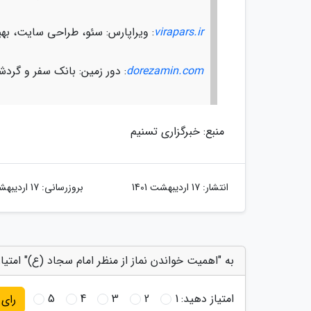
virapars.ir
: ویراپارس: سئو، طراحی سایت، ب
dorezamin.com
: دور زمین: بانک سفر و گرد
منبع: خبرگزاری تسنیم
انتشار:
17 اردیبهشت 1401
بروزرسانی:
17 اردیبهشت 1401
به "اهمیت خواندن نماز از منظر امام سجاد (ع)" امتیا
امتیاز دهید:
1
2
3
4
5
رای