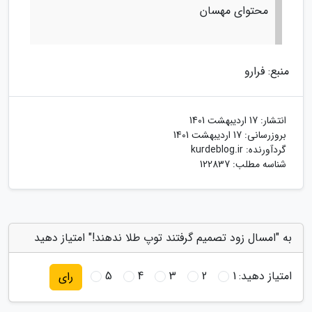
محتوای مهسان
منبع: فرارو
انتشار:
17 اردیبهشت 1401
بروزرسانی:
17 اردیبهشت 1401
گردآورنده:
kurdeblog.ir
شناسه مطلب: 122837
به "امسال زود تصمیم گرفتند توپ طلا ندهند!" امتیاز دهید
امتیاز دهید:
1
2
3
4
5
رای