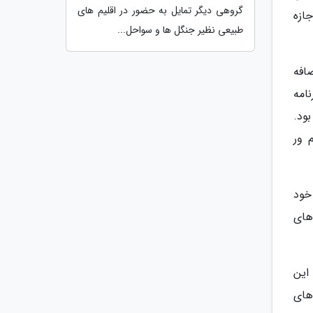
گروهی دیگر تمایل به حضور در اقلیم های
ت صحیح حافظه های اضافه برای پلی استیشن 5، در چند ماه اول عرضه پلی استیشن 5 اجازه
طبیعی نظیر جنگل ها و سواحل...
افظه های اضافه
امه
ود.
یت بعدی فِرم ور
نی خود
های
 که به این
افظه های