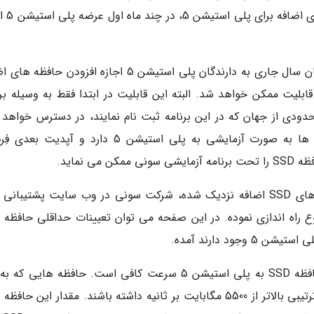
تست کردن و اطمینان از فعالی
چند ماه پیش شرکت سونی اظهار داشت که تابستان سال جاری به دارندگان پلی استیشن 5 اجازه افزودن ح
ابلیت ممکن خواهد شد. البته این قابلیت در ابتدا فقط به وسیله برن
ودی از جهان که در این برنامه ثبت نام نمایند، در دسترس خواهد ب
شرکت سونی برنامه جدیدی برای افزودن قابلیت ها به صورت آزمایشی به پلی استیشن 5 دارد و آپد
به علت این که شروع پشتیبانی رسمی از حافظه های SSD اضافه نزدیک شده، شرکت سونی در وب سایت پشتیبا
ع راه اندازی نموده. در این صفحه می توان تعیینات حداقلی حافظه 
ود دارند آمده.
اولین و مهم ترین تعیینه لازم برای اضافه کردن حافظه SSD به پلی استیشن 5 سرعت کافی است. حافظه هایی
کنسول وصل می شوند باید حتما سرعت خواندن ترتیبی بالاتر از 5500 مگابایت بر ثانیه داشته باشند. مقدار این ح