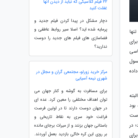
22 فیلم کلاسیکی که نباید از دیدن آنها
غفلت کنید
دچار مشکل در پیدا کردن فیلم جدید و
پرمایه شده اید؟ اصلا سیر روابط عاطفی و
ه طور پیش فرض تنها
فضاسازی های فیلم های جدید را دوست
حجم بیش تر از 100 گیگابایت برای
ندارید؟
ساسی
 های خارجی معمولی، به وسیله درگاه USB به کنسول
تیشن 4 و ذخیره کردن داده
مرکز خرید زورلو، مجتمعی گران و مجلل در
شهری نیمه آسیایی
برای مسافرت به گوشه و کنار جهان می
 البته
توان اهداف مختلفی را معین کرد. عده ای
 نظر گرفته بود
در جهان دوست دارند تا در اولین فرصت
است
فراغت خود سری به نقاط تاریخی و
؛ در
باستانی جهان بزنند و از میراث برجای مانده
بر روی این کره خاکی بازدید بعمل آوردند.
 برای