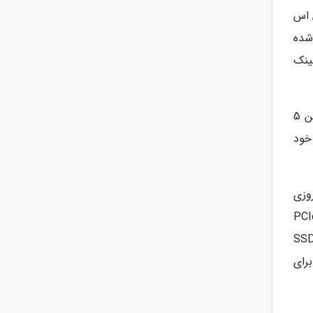
محفظه حافظه پلی استیشن 5 برای اس اس
شده
با احتساب هیت سینک
حافظه های SSD گرمای زیادی فراوری می نمایند و به همین علت در صورتی که یکی از آن ها را به کنسول پلی استیشن 5
خود
یستند. سرعت خواندن ترتیبی حافظه های معمولی و رایج SSD امروزی
وژی PCIe 3.0 استفاده می نمایند و حافظه های PCIe 4.0
ا حافظه های قدیمی تر، قیمت بالاتری دارند. شرکت سونی هم در کوتاه مدت مسائل متعددی با حافظه های SSD
رای