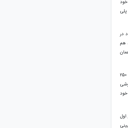
ر از 110 در 22 در 11.25 میلی متر باشد. بعلاوه بازیکنان در صورتی که می خواهند به حافظه های SSD خود
پلی
 در
ن 5 را برطرف نمایند هم
مان
طبق بخش فنی توضیحات تعیینات حافظه های پشتیبانی شده در وب سایت سونی، حافظه ها می توانند ظرفیتی بین 250
روشی
خود
 22110 هستند. دو رقم اول
ی متر است. حافظه های SSD طول تعیینی