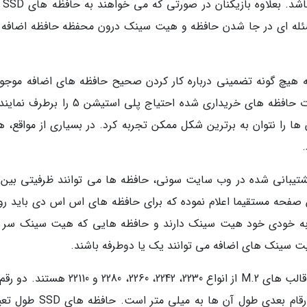
هم نباید عظیم ت
ئله ای در جا شدن حافظه و هیت سینک درون محفظه حافظه اضافه 
 هیچ گونه تضمینی درباره کار کردن صحیح حافظه های اضافه موجود
بازار با پلی استیشن 5 نمی دهد. حتی اگر تعیینات حافظه های خریداری شده احتیاج پلی استیش
را نتوان به برترین شکل ممکن تجربه کرد. در بسیاری از مواقع، ه
ونی در این صفحه مستقیما اعلام نموده که برای حافظه های اس اس دی باید 
 به خودی خود هیت سینک دارند و حافظه هایی که هیت سینک سر 
ت سینک های اضافه می توانند یک یا دوطرفه باشند.
حافظه های SSD پشتیبانی شده از طرف سونی در قالب های M.2 از انواع 2230، 2242، 2260، 2280 و
این اعداد، مقدار عرض حافظه ها به میلی متر و ارقام بعدی طول آن ها به میل