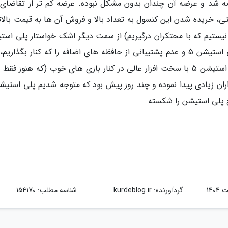
ماه پیش عرضه شد و عرضه آن چندان بدون مشکل نبوده. عرضه کم تر از تقاضای
، خریده شدن این کنسول به تعداد بالا و فروش آن ها به قیمت بالاتر
ما نیستیم که با محتکران درگیریم) از سمت دیگر اشک خواستار پلی است
5 را در آورده. مشکل حافظه اصلی کم ظرفیت پلی استیشن 5 و عدم پشتیبانی از حافظه های اضافه را که کنار بگذار
کنسول تا به حال موفقیت های زیادی داشته. پلی استیشن 5 با سخت افزار عالی در کنار بازی های خوب (که هنوز 
خ پلی استیشن را شکسته.
گردآورنده:
kurdeblog.ir
شناسه مطلب: 154170