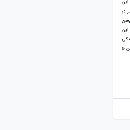
 این
 در
یشن
یم، این
فقط یکی
دو تا از آن ها عرضه شده) در همین چند ماه هواداران زیادی پیدا نموده و چند روز پیش بود که متوجه شدیم پلی استیشن 5