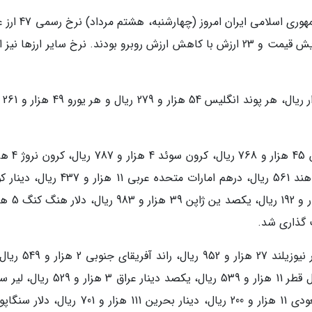
به گزارش گروه اقتصادی خبرنگاران، بانک مرکزی جمهوری اسلامی
بین المللی را گفت که از این میان 13 ارز شاهد افزایش قیمت و 23 ارزش با کاهش ارزش روبرو بودند. نرخ سایر ارزها ن
به گزارش ایرنا، ب
همچنین در تابلوی بانک مرکزی، هر فرانک سوییس
610 ریال، کرون دانمارک 6 هزار و 619 ریال، روپیه هند 561 ریال، درهم امارات متحده عربی 11 
137 هزار و 287 ریال، یکصد روپیه پاکستان 25 
علاوه براین هر دلار کانادا 31 هزار و 405 ریال، دلار نیوزیلند 27 هز
ترکیه 6 هزار و 46 ریال، روبل روسیه 580 ریال، ریال قطر 11 هزار و 539 ریال، یکصد دینار عر