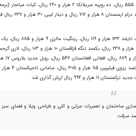
ریال، یکصد روپیه نپال 34 هزار و 896 ریال، یکصد درام ارمنستان 8 هزار و 12
امروز هر یوان چین 5 هزار و 997 ریال، یکصد بات تایلند 133 هزار و 119 ریال، رینگیت 
وون کره جنوبی 35 هزار و 128 ریال، دینار اردن 59 هزار و 238 ریال، یکصد تنگه قزاقستان 10 هزار 
13 هزار و 657 ریال، یک هزار روپیه اندونزی 2 ه
ازسازی ساختمان و تعمیرات جزئی و کلی و طراحی ویلا و فضای سبز 
ضد سرقت