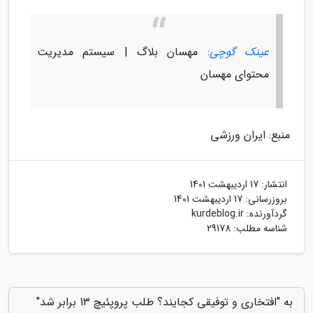
عینک گوچی
: مهسان بلاگ | سیستم مدیریت
محتوای مهسان
منبع: ایران ورزشی
انتشار:
17 اردیبهشت 1401
بروزرسانی:
17 اردیبهشت 1401
گردآورنده:
kurdeblog.ir
شناسه مطلب: 29178
به "افتخاری و توفیقی کجایند؟ طلب پروپئیچ 13 برابر شد"