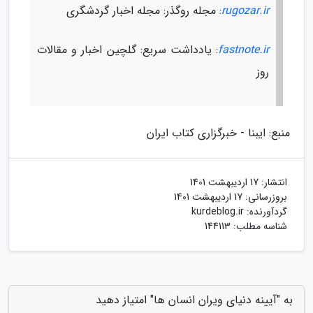
rugozar.ir
: مجله روگذر: مجله اخبار گردشگری
fastnote.ir
: یادداشت سریع: گلچین اخبار و مقالات
روز
منبع: ایبنا - خبرگزاری کتاب ایران
انتشار:
17 اردیبهشت 1401
بروزرسانی:
17 اردیبهشت 1401
گردآورنده:
kurdeblog.ir
شناسه مطلب: 144113
به "آیینه دنیای ویران انسان ها" امتیاز دهید