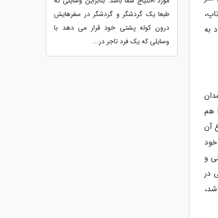
مورد احتیاج شما باشد. بنابراین وسایلی که
اپ،
طبعا یک گردشگر و گردشگر در سفرهایش
درون کوله پشتی خود قرار می دهد با
 به
وسایلی که یک فرد تاجر در...
دان
ش 7 الی 10 کیلوگرم بار را هم
 آن
مسافران خود
ی و
یی در
اشد،