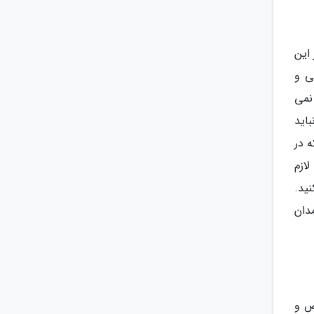
یرد. از این
ی و
6 سانتی متر بیشتر نمی
اید
اشد. چرا که در
ازم
ید.
ی پروازهای بین المللی می توانید به ازای هر بلیط هواپیما، 2 چمدان
ض و