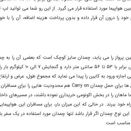
 هواپیما مورد استفاده قرار می گیرد. از این رو شما می توانید لپ ت
ود را درون آن قرار داده و بدون پرداخت هزینه اضافه، آن را با خود
بین پرواز را می یابد، چمدان سایز کوچک است که بعضی آن را به چم
خلبانی هم می شناسند. این چمدان معمولاً ارتفاعی برابر با 53 تا 56 سانتی متر دارد و گنجای
 اجازه ورود به کابین را پیدا می نماید که مجموع طول، عرض و ارتفاع
از 115 سانتی متر تجاوز نکند. البته بعضی از ایرلاین ها برای حمل چمدان Carry on هم محدودیت هایی را برای 
ما ماهان را در بخش اکونومی خریداری نموده باشند، در مسیرهای داخل
 بار کابین به همراه خود ببرند. در حالی که این میزان بار، برای مسافران این هواپیما
بدانید این نوع چمدان اگر قرار باشد تنها چمدان مورد استفاده در یک سفر ب
ه مناسب است.