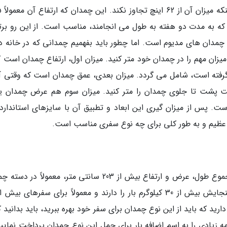
 که به مدت دو هفته به طول می انجامند، مناسب است. از این رو برت
چمدان های مدیوم است. اما چطور باید بفهمیم چمدانی که در خانه دا
میزان مهم را در چمدان خود متر کنید. میزان اول، ارتفاع چمدان است ک
 گرفته است، شامل می گردد. میزان بعدی، عمق چمدان است که وقتی آن
قسمت پشت تا جلوی چمدان را متر کنید. میزان سوم هم عرض چمدان ی
ت. پس از میزان گیری این ابعاد و تطبیق آن با سایزهای استاندارد
ا عظیم و به طور کلی برای چه نوع سفری مناسب است.
چمدان هایی با ارتفاع بیش از 80 سانتی متر و مجموع طول، عرض و ارتفاع بیش از 203 سانتی متر، معمولاً 
های خیلی عظیم قرار می گیرند. این چمدان ها گنجایش بیش از 30 کیلوگرم بار را دارند و معمولاً برای سفرهای ب
رید که باید از این نوع چمدان برای سفر خود بهره ببرید، باید بدانید ک
 زیادی را به اسم اضافه بار برای حمل این نوع چمدان پرداخت نمایید.