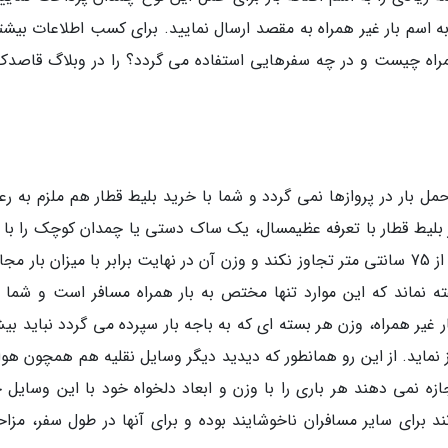
 اسم بار غیر همراه به مقصد ارسال نمایید. برای کسب اطلاعات بیشتر
ل بار در پروازها نمی گردد و شما با خرید بلیط قطار هم ملزم به رع
هر بلیط قطار با تعرفه عظیمسال، یک ساک دستی یا چمدان کوچک را با 
به داخل قطار ببرید. البته مشروط بر اینکه ابعاد آن از 75 سانتی متر تجاوز نکند و وزن آن در نهایت برابر با میزان بار 
باشد. البته نا گفته نماند که این موارد تنها مختص به بار همراه مسافر است و شما 
غیر همراه، وزن هر بسته ای که به باجه بار سپرده می گردد نباید بیش
ه و ابعاد آن هم نباید از 2 متر تجاوز نماید. از این رو همانطور که دیدید دیگر وسایل نقلیه هم همچون ه
ازه نمی دهند هر باری را با وزن و ابعاد دلخواه خود با این وسایل 
د برای سایر مسافران ناخوشایند بوده و برای آنها در طول سفر، مزا