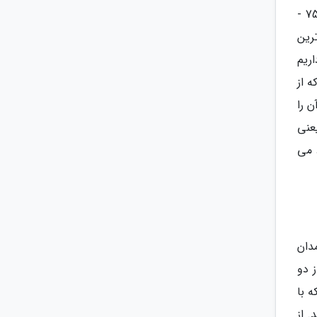
ارتفاع آن نباید از 158 سانتی متر بیشتر باشد یا اینکه میزان آن از 62 اینچ تجاوز نکند. این چمدان که ارتفاع آن معمولاً 75 -
رین
ریم
ه از
 را
عنی
 می
در دسته چمدان
یش از دو
ه با
 از