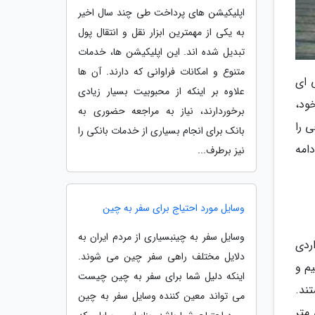
اپلیکیشن های پرداخت طی چند سال اخیر
به یکی از مهمترین ابزار نقل و انتقال پول
تبدیل شده اند. این اپلیکیشن ها، خدمات
متنوع و امکانات فراوانی که دارند. آن ها
 ای
علاوه بر اینکه از محبوبیت بسیار زیادی
خود،
برخوردارند، نیاز به مراجعه حضوری به
ی را
بانک برای انجام بسیاری از خدمات بانکی را
ی چمدان سفرتان یاری نمایند. پس با قاصدک 24 در ادامه
نیز برطرف...
وسایل مورد احتیاج برای سفر به چین
وسایل سفر به چینبسیاری از مردم ایران به
ردی
دلایل مختلف راهی سفر چین می شوند.
م و
اینکه دلیل شما برای سفر به چین چیست
ند.
می تواند معین کننده وسایل سفر به چین
معمولاً ابعادی برابر با 43*25*22 سانتی متر