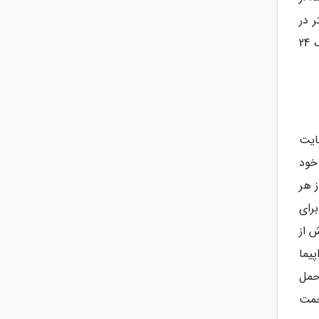
 در
این خصوص می توانید مقاله ای با اسم بار غیر همراه چیست و در چه سفرهایی استفاده می گردد؟ را در وبلاگ قاصدک 24
ایت
خود
مجاز هر
برای
 از
واپیما
حمل
حمت