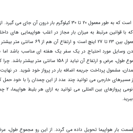
چمدان مدیوم یا همان چمدان سایز میانه، چمدانی است که به طور معمول 20 تا 30 کیلوگرم بار درون آن جای می گ
که با قوانین مرتبط به میزان بار مجاز در اغلب هواپیمایی های داخل
خارجی همخوانی دارد. ابعاد این چمدان به طور معمول بین 23 تا 27 اینچ است و ارتفاع آن هم از 9
ندن وسایل مورد احتیاج در یک سفر یک هفته ای مناسب باشد اما نب
فراموش کنید که برای تحویل آن به قسمت بار، مجموع طول، عرض و ارتفاع آن نباید از 158 سانتی متر بیشتر ب
، مشمول پرداخت جریمه اضافه بار در پرواز خود شوید. در نهایت ل
ز مسیرهای خارجی می توانید چند عدد از این چمدان را با خود حمل کن
مثلاً با خرید بلیط هواپیما ایران ایر در قسمت اکونوم
مت بار هواپیما تحویل داده می گردد. از این رو مجموع طول، عر