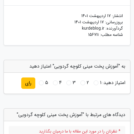
انتشار:
17 اردیبهشت 1401
بروزرسانی:
17 اردیبهشت 1401
گردآورنده:
kurdeblog.ir
شناسه مطلب: 156711
به "آموزش پخت مینی کلوچه گردویی" امتیاز دهید
امتیاز دهید:
1
2
3
4
5
رای
دیدگاه های مرتبط با "آموزش پخت مینی کلوچه گردویی"
* نظرتان را در مورد این مقاله با ما درمیان بگذارید