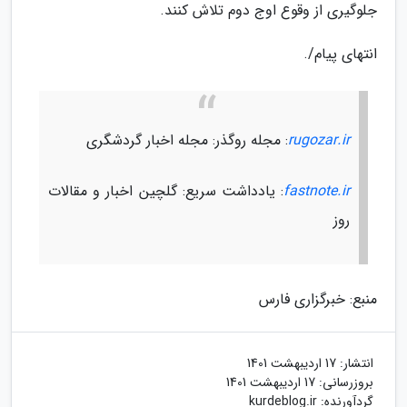
جلوگیری از وقوع اوج دوم تلاش کنند.
انتهای پیام/.
rugozar.ir
: مجله روگذر: مجله اخبار گردشگری
fastnote.ir
: یادداشت سریع: گلچین اخبار و مقالات
روز
منبع: خبرگزاری فارس
انتشار:
17 اردیبهشت 1401
بروزرسانی:
17 اردیبهشت 1401
گردآورنده:
kurdeblog.ir