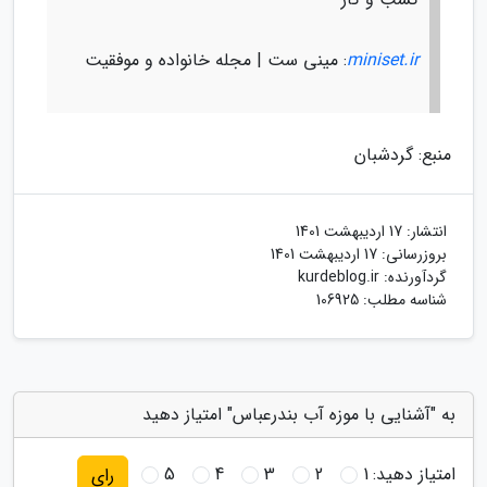
miniset.ir
: مینی ست | مجله خانواده و موفقیت
منبع: گردشبان
انتشار:
17 اردیبهشت 1401
بروزرسانی:
17 اردیبهشت 1401
گردآورنده:
kurdeblog.ir
شناسه مطلب: 106925
به "آشنایی با موزه آب بندرعباس" امتیاز دهید
امتیاز دهید:
1
2
3
4
5
رای