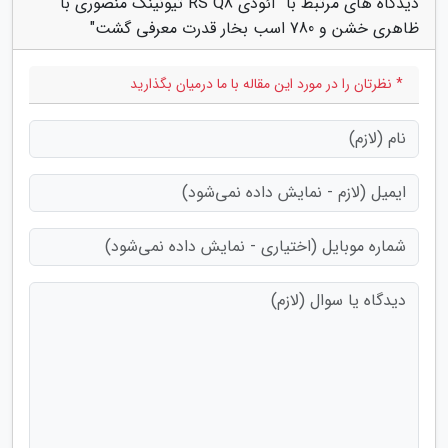
دیدگاه های مرتبط با "آئودی RS Q8 تیونینگ منصوری با
ظاهری خشن و 780 اسب بخار قدرت معرفی گشت"
* نظرتان را در مورد این مقاله با ما درمیان بگذارید