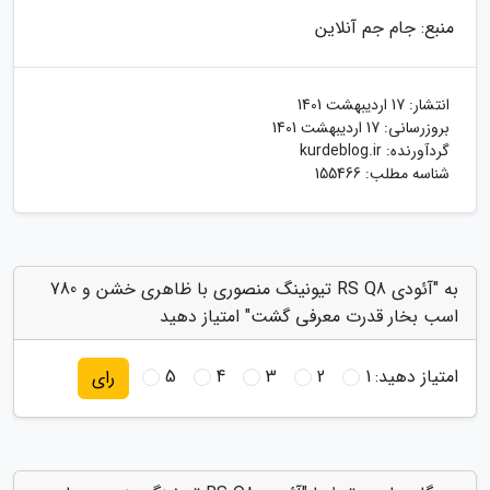
منبع: جام جم آنلاین
انتشار:
17 اردیبهشت 1401
بروزرسانی:
17 اردیبهشت 1401
گردآورنده:
kurdeblog.ir
شناسه مطلب: 155466
به "آئودی RS Q8 تیونینگ منصوری با ظاهری خشن و 780
اسب بخار قدرت معرفی گشت" امتیاز دهید
امتیاز دهید:
1
2
3
4
5
رای