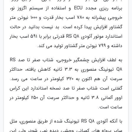
برنامه ریزی مجدد ECU و استفاده از سیستم اگزوز نو،
خروجی پیشرانه به 780 اسب بخار قدرت و 1000 نیوتن متر
گشتاور افزایش پیدا کرده است. بد نیست بدانید در حالت
استاندارد موتور آئودی RS Q8 قدرتی برابر با 591 اسب بخار
داشته و 799 نیوتن متر گشتاور تولید می کند.
به لطف افزایش چشمگیر خروجی، شتاب صفر تا صد RS
Q8 تیونینگ منصوری به 3.3 ثانیه کاهش یافته، حداکثر
سرعت آن هم اکنون به 320 کیلومتر در ساعت می رسد.
گفتنی است شتاب صفر تا صد نسخه استاندارد این کراس
اوور آلمانی 3.8 ثانیه و حداکثر سرعت آن 250 کیلومتر در
ساعت است.
با آنکه آئودی RS Q8 تیونینگ شده از طریق منصوری، مثل
سایر پروژه های کمپانی وحشی دیده نمی شود، ولی این