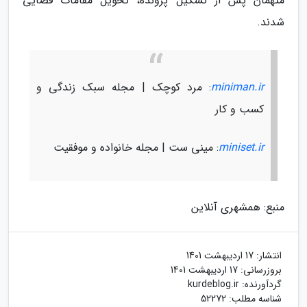
متهمان پس از تشکیل پرونده، تحویل مقامات قضایی
شدند.
miniman.ir
: مرد کوچک | مجله سبک زندگی و
کسب و کار
miniset.ir
: مینی ست | مجله خانواده و موفقیت
منبع: همشهری آنلاین
انتشار:
17 اردیبهشت 1401
بروزرسانی:
17 اردیبهشت 1401
گردآورنده:
kurdeblog.ir
شناسه مطلب: 52272