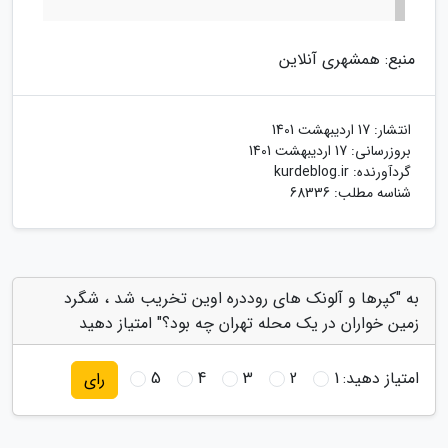
منبع: همشهری آنلاین
انتشار:
17 اردیبهشت 1401
بروزرسانی:
17 اردیبهشت 1401
گردآورنده:
kurdeblog.ir
شناسه مطلب: 68336
به "کپرها و آلونک های روددره اوین تخریب شد ، شگرد
زمین خواران در یک محله تهران چه بود؟" امتیاز دهید
امتیاز دهید:
1
2
3
4
5
رای