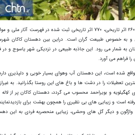
این استان با داشتن 280 تفرجگاه طبیعی، حدود 2600 اثر تاریخی، 770 اثر تاریخی ثبت شده در فهرست آثار ملی
ن و به خصوص طبیعت گران است. دراین بین دهستان کاکان شهرس
ان به شمار می رود. این جاذبه طبیعی در نزدیکی شهر یاسوج و در 
را فراهم می آورد.
قی یاسوج واقع شده است، این دهستان آب وهوای بسیار خوبی و دلپذیری دارد
ین تعطیلات را در دشت ها و باغ های این روستا بگذرانید. به غیراز 
هگیلویه و بویراحمد محسوب می گردد، دهستان کاکان پر از لاله 
فته است و زیبایی های بی نظیری را همچون بهشت برای بازدیدنمایند
ای واژگون و دیگر گل های وحشی، زیبایی منحصربه فردی به این دهس