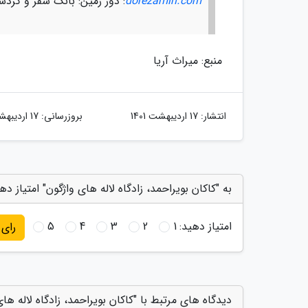
dorezamin.com
: دور زمین: بانک سفر و گرد
منبع: میراث آریا
انتشار:
17 اردیبهشت 1401
بروزرسانی:
17 اردیبهشت 1401
به "کاکان بویراحمد، زادگاه لاله های واژگون" امتیاز ده
امتیاز دهید:
1
2
3
4
5
رای
دیدگاه های مرتبط با "کاکان بویراحمد، زادگاه لاله های