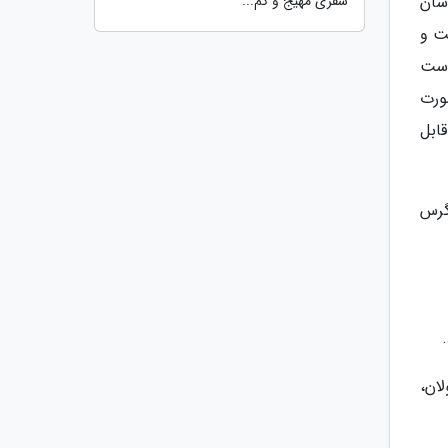
سفری مهیج و کم...
سان
ت و
است
ن به صورت
ابل
گرس
ان،