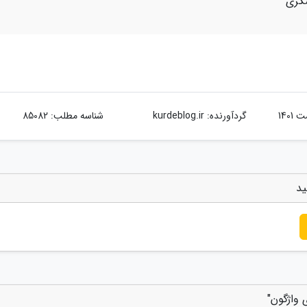
شگری
گردآورنده:
kurdeblog.ir
شناسه مطلب: 85082
ید
 واژگون"