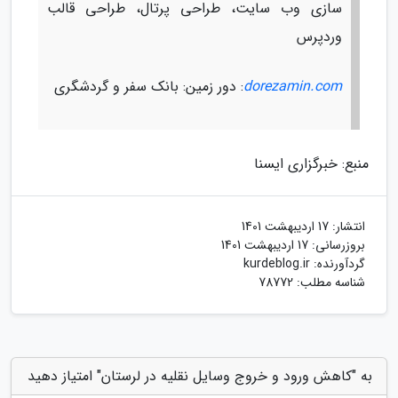
سازی وب سایت، طراحی پرتال، طراحی قالب
وردپرس
dorezamin.com
: دور زمین: بانک سفر و گردشگری
منبع: خبرگزاری ایسنا
انتشار:
17 اردیبهشت 1401
بروزرسانی:
17 اردیبهشت 1401
گردآورنده:
kurdeblog.ir
شناسه مطلب: 78772
به "کاهش ورود و خروج وسایل نقلیه در لرستان" امتیاز دهید