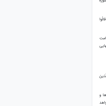
ایش های الهی هستند که انسان به آن ها مبتلا می شود. خداوند در آیات 155 تا 157 سوره
قالُوا
امت
ایی
َّذینَ
ا و
اهد