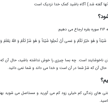
آنها گفته شد:) آگاه باشید کمکِ خدا نزدیک است
شود؟
م:
یْئاً وَ هُوَ خَیْرٌ لَکُمْ وَ عَسی أَنْ تُحِبُّوا شَیْئاً وَ هُوَ شَرٌّ لَکُمْ وَ اللَّهُ یَعْلَمُ وَ أَ
یتان ناخوشایند است. چه بسا چیزی را خوش نداشته باشید، حال آن که خ
ال آن که شرِّ شما در آن است و خدا می داند و شما نمی دانید.
یم؟
 سختی های زندگی کم خیلی زود کم می آورید و مستاصل می شوید بهت
اسید.