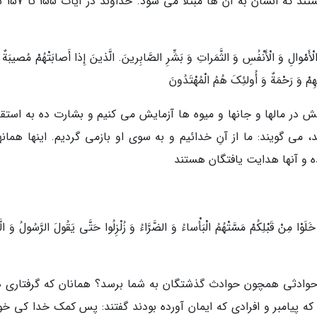
سختی های زندگی به نوعی آزم
لْأَمْوالِ وَ الْأَنْفُسِ وَ الثَّمَراتِ وَ بَشِّرِ الصَّابِرینَ. الَّذینَ إِذا أَصابَتْهُمْ مُصیبَةٌ 
بِّهِمْ وَ رَحْمَةٌ وَ أُولئِکَ هُمُ الْمُهْتَدُونَ
ش در مالها و جانها و میوه ها آزمایش می کنیم و بشارت ده به استق
 می گویند: ما از آنِ خدائیم و به سوی او بازمی گردیم. اینها همانه
و آنها هدایت یافتگان هستند
 خَلَوْا مِنْ قَبْلِکُمْ مَسَّتْهُمُ الْبَأْساءُ وَ الضَّرَّاءُ وَ زُلْزِلُوا حَتَّی یَقُولَ الرَّسُولُ وَ ال
وادثی همچون حوادث گذشتگان به شما برسد؟ همانان که گرفتاری ه
که پیامبر و افرادی که ایمان آورده بودند گفتند: پس کمک خدا کی خو