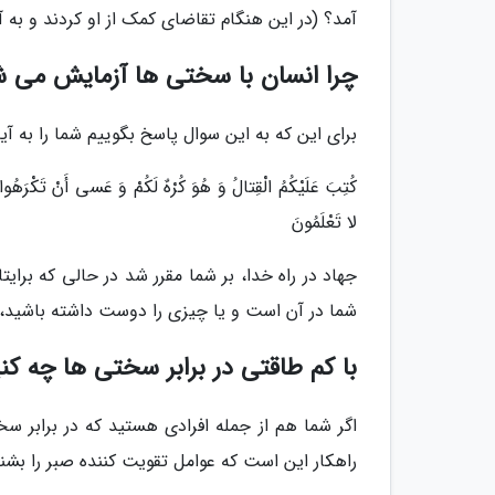
آمد؟ (در این هنگام تقاضای کمک از او کردند و به 
چرا انسان با سختی ها آزمایش می 
برای این که به این سوال پاسخ بگوییم شما را به آیه 216 سوره بقره ارجاع می دهی
کُتِبَ عَلَیْکُمُ الْقِتالُ وَ هُوَ کُرْهٌ لَکُمْ وَ عَسی أَنْ تَکْرَهُوا شَ
لا تَعْلَمُونَ
جهاد در راه خدا، بر شما مقرر شد در حالی که برا
شما در آن است و یا چیزی را دوست داشته باشید، ح
با کم طاقتی در برابر سختی ها چه کن
اگر شما هم از جمله افرادی هستید که در برابر
راهکار این است که عوامل تقویت کننده صبر را بشن