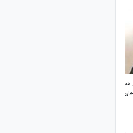
 هم
های