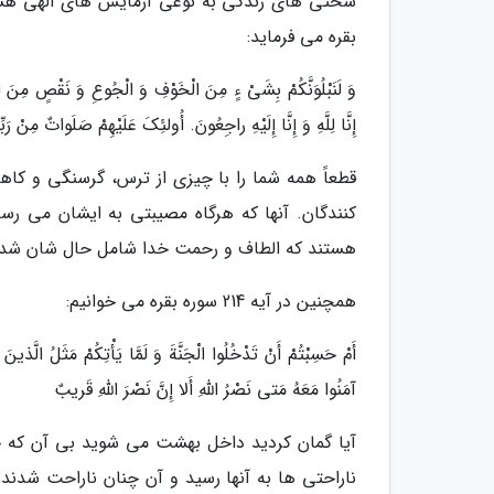
بقره می فرماید:
وَ لَنَبْلُوَنَّکُمْ بِشَیْ ءٍ مِنَ الْخَوْفِ وَ الْجُوعِ وَ نَقْصٍ مِنَ ا
إِنَّا لِلَّهِ وَ إِنَّا إِلَیْهِ راجِعُونَ. أُولئِکَ عَلَیْهِمْ صَلَواتٌ مِنْ رَ
قطعاً همه شما را با چیزی از ترس، گرسنگی و کاه
کنندگان. آنها که هرگاه مصیبتی به ایشان می رسد،
هستند که الطاف و رحمت خدا شامل حال شان شده 
همچنین در آیه 214 سوره بقره می خوانیم:
أَمْ حَسِبْتُمْ أَنْ تَدْخُلُوا الْجَنَّةَ وَ لَمَّا یَأْتِکُمْ مَثَلُ الَّذینَ
آمَنُوا مَعَهُ مَتی نَصْرُ اللَّهِ أَلا إِنَّ نَصْرَ اللَّهِ قَریبٌ
آیا گمان کردید داخل بهشت می شوید بی آن که ح
ناراحتی ها به آنها رسید و آن چنان ناراحت شدند 