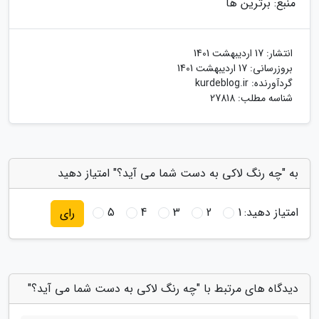
منبع: برترین ها
انتشار:
17 اردیبهشت 1401
بروزرسانی:
17 اردیبهشت 1401
گردآورنده:
kurdeblog.ir
شناسه مطلب: 27818
به "چه رنگ لاکی به دست شما می آید؟" امتیاز دهید
امتیاز دهید:
1
2
3
4
5
رای
دیدگاه های مرتبط با "چه رنگ لاکی به دست شما می آید؟"