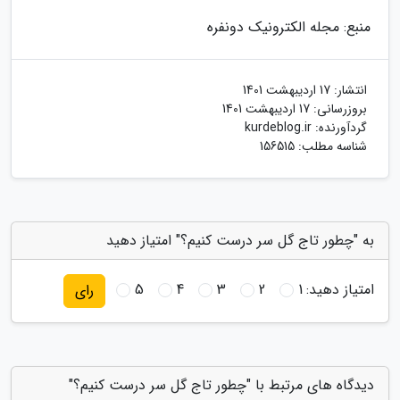
منبع: مجله الکترونیک دونفره
انتشار:
17 اردیبهشت 1401
بروزرسانی:
17 اردیبهشت 1401
گردآورنده:
kurdeblog.ir
شناسه مطلب: 156515
به "چطور تاج گل سر درست کنیم؟" امتیاز دهید
امتیاز دهید:
1
2
3
4
5
رای
دیدگاه های مرتبط با "چطور تاج گل سر درست کنیم؟"