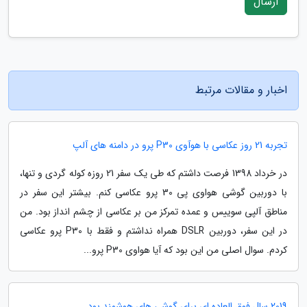
ارسال
اخبار و مقالات مرتبط
تجربه 21 روز عکاسی با هوآوی P30 پرو در دامنه های آلپ
در خرداد 1398 فرصت داشتم که طی یک سفر 21 روزه کوله گردی و تنها،
با دوربین گوشی هواوی پی 30 پرو عکاسی کنم. بیشتر این سفر در
مناطق آلپی سوییس و عمده تمرکز من بر عکاسی از چشم انداز بود. من
در این سفر، دوربین DSLR همراه نداشتم و فقط با P30 پرو عکاسی
کردم. سوال اصلی من این بود که آیا هواوی P30 پرو...
2019 سال فوق العاده ای برای گوشی های هوشمند بود