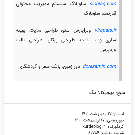
sloblag.com
: سلوبلاگ: سیستم مدیریت محتوای
قدرتمند سلوبلاگ
virapars.ir
: ویراپارس: سئو، طراحی سایت، بهینه
سازی وب سایت، طراحی پرتال، طراحی قالب
وردپرس
dorezamin.com
: دور زمین: بانک سفر و گردشگری
منبع: دیجیکالا مگ
انتشار:
17 اردیبهشت 1401
بروزرسانی:
17 اردیبهشت 1401
گردآورنده:
kurdeblog.ir
شناسه مطلب: 80784