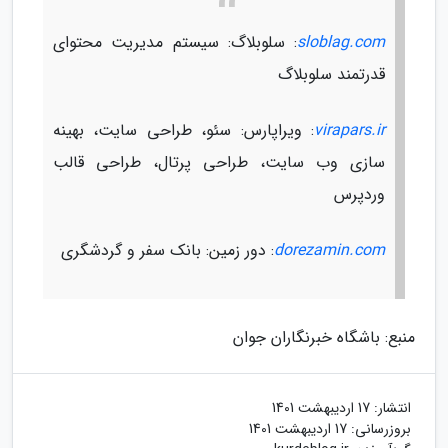
sloblag.com
: سلوبلاگ: سیستم مدیریت محتوای
قدرتمند سلوبلاگ
virapars.ir
: ویراپارس: سئو، طراحی سایت، بهینه
سازی وب سایت، طراحی پرتال، طراحی قالب
وردپرس
dorezamin.com
: دور زمین: بانک سفر و گردشگری
منبع: باشگاه خبرنگاران جوان
انتشار:
17 اردیبهشت 1401
بروزرسانی:
17 اردیبهشت 1401