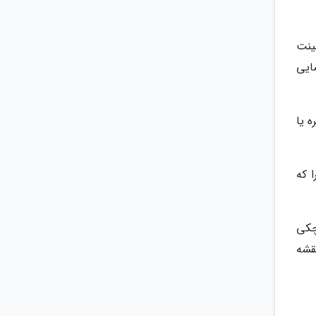
ینت
ضایی
یره یا
ا که
چکی
قشه