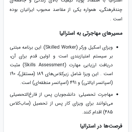
استرالیا با اقتصاد پویا، کیفیت بالای زندگی و جامعه‌ای
چندفرهنگی، همواره یکی از مقاصد محبوب ایرانیان بوده
است .
مسیرهای مهاجرتی به استرالیا
ویزای اسکیل ورکر (Skilled Worker): این برنامه مبتنی
بر سیستم امتیازبندی است و اولین قدم برای آن،
دریافت ارزیابی مهارت (Skills Assessment) مثبت
است . این ویزا شامل زیرکلاس‌های 189 (مستقل)، 190
(اسپانسر ایالتی) و 491 (اسپانسر منطقه‌ای) است.
مهاجرت تحصیلی: دانشجویان پس از فارغ‌التحصیلی
می‌توانند برای ویزای کار پس از تحصیل (ساب‌کلاس
485) اقدام کنند.
فرصت‌ها در استرالیا