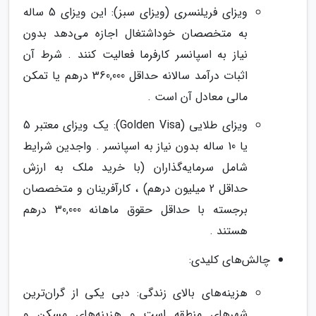
ویزای فریلنسری (ویزای سبز): این ویزای 5 ساله
به متخصصان خوداشتغال اجازه می‌دهد بدون
نیاز به اسپانسر کارفرما فعالیت کنند . شرط آن
اثبات درآمد سالانه حداقل 360,000 درهم یا تمکن
مالی معادل آن است .
ویزای طلایی (Golden Visa): یک ویزای معتبر 5
یا 10 ساله بدون نیاز به اسپانسر . واجدین شرایط
شامل سرمایه‌گذاران (با خرید ملک به ارزش
حداقل 2 میلیون درهم) ، کارآفرینان و متخصصان
برجسته با حداقل حقوق ماهانه 30,000 درهم
هستند .
چالش‌های کلیدی:
هزینه‌های بالای زندگی: دبی یکی از گران‌ترین
شهرهای منطقه است و هزینه‌های مسکن و