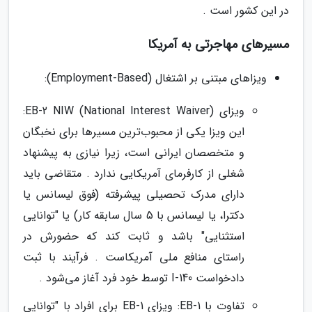
در این کشور است .
مسیرهای مهاجرتی به آمریکا
ویزاهای مبتنی بر اشتغال (Employment-Based):
ویزای EB-2 NIW (National Interest Waiver):
این ویزا یکی از محبوب‌ترین مسیرها برای نخبگان
و متخصصان ایرانی است، زیرا نیازی به پیشنهاد
شغلی از کارفرمای آمریکایی ندارد . متقاضی باید
دارای مدرک تحصیلی پیشرفته (فوق لیسانس یا
دکترا، یا لیسانس با 5 سال سابقه کار) یا "توانایی
استثنایی" باشد و ثابت کند که حضورش در
راستای منافع ملی آمریکاست . فرآیند با ثبت
دادخواست I-140 توسط خود فرد آغاز می‌شود .
تفاوت با EB-1: ویزای EB-1 برای افراد با "توانایی