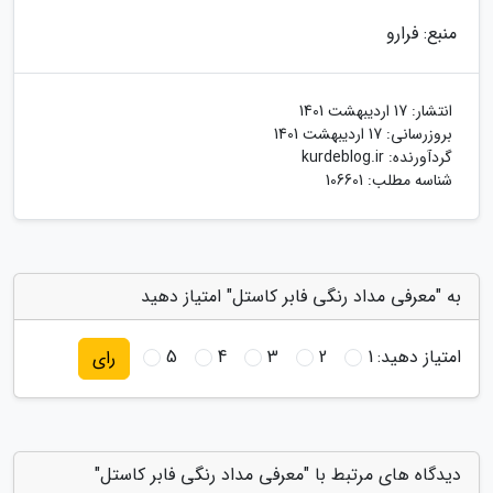
منبع: فرارو
انتشار:
17 اردیبهشت 1401
بروزرسانی:
17 اردیبهشت 1401
گردآورنده:
kurdeblog.ir
شناسه مطلب: 106601
به "معرفی مداد رنگی فابر کاستل" امتیاز دهید
امتیاز دهید:
1
2
3
4
5
رای
دیدگاه های مرتبط با "معرفی مداد رنگی فابر کاستل"