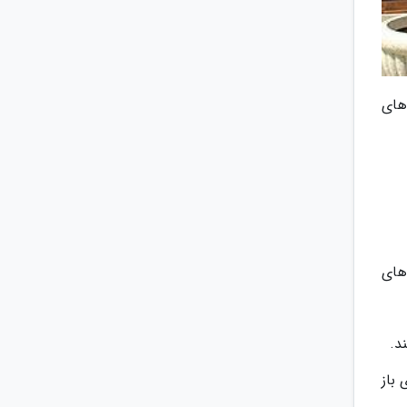
های
های
د.
 باز