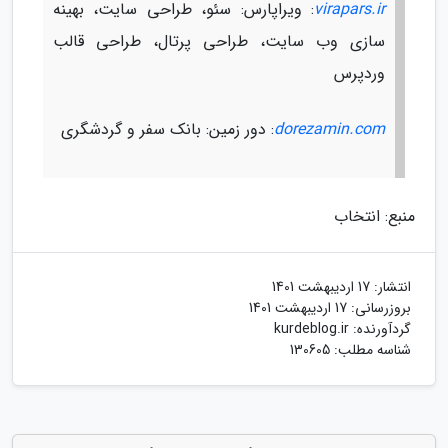
virapars.ir
: ویراپارس: سئو، طراحی سایت، بهینه
سازی وب سایت، طراحی پرتال، طراحی قالب
وردپرس
dorezamin.com
: دور زمین: بانک سفر و گردشگری
منبع: انتخاب
انتشار:
17 اردیبهشت 1401
بروزرسانی:
17 اردیبهشت 1401
گردآورنده:
kurdeblog.ir
شناسه مطلب: 130605