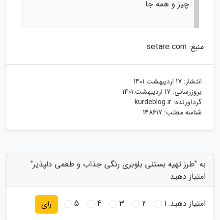
چیز و همه جا
منبع: setare.com
انتشار:
17 اردیبهشت 1401
بروزرسانی:
17 اردیبهشت 1401
گردآورنده:
kurdeblog.ir
شناسه مطلب: 148617
به "طرز تهیه بستنی بلوبری رنگی جذاب و طعمی دلپذیر"
امتیاز دهید
امتیاز دهید:
1
2
3
4
5
رای