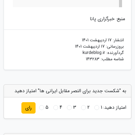
منبع: خبرگزاری پانا
انتشار:
17 اردیبهشت 1401
بروزرسانی:
17 اردیبهشت 1401
گردآورنده:
kurdeblog.ir
شناسه مطلب: 143283
به "شکست جدید برای النصر مقابل ایرانی ها" امتیاز دهید
امتیاز دهید:
1
2
3
4
5
رای