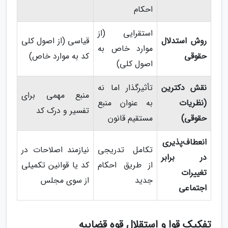
احکام
استقرایی (از
روش استدلال
قیاسی (از اصول کلی
موارد خاص به
حقوقی
کد به موارد خاص)
اصول کلی)
نقش دکترین
تأثیرگذار اما نه
منبع مهمی برای
(نظریات
به عنوان منبع
تفسیر و درک کد
حقوقی)
مستقیم قانون
انعطاف‌پذیری
تکامل تدریجی
نیازمند اصلاحات در
در برابر
از طریق احکام
کد یا قوانین تکمیلی
تغییرات
جدید
از سوی مجلس
اجتماعی
تفکیک قوا و استقلال قوه قضاییه