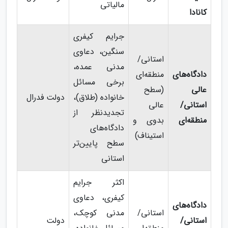
مالیاتی
کانادا
جرایم کیفری
سنگین، دعاوی
استانی/
مدنی عمده،
دادگاه‌های
منطقه‌ای
برخی مسائل
عالی
(سطح
خانواده (طلاق)،
دولت فدرال
استانی/
عالی
تجدیدنظر از
منطقه‌ای
بدوی و
دادگاه‌های
استیناف)
سطح پایین‌تر
استانی
اکثر جرایم
کیفری، دعاوی
دادگاه‌های
استانی/
مدنی کوچک،
استانی/
دولت