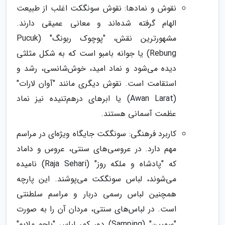
نقوش و نمادها: نقوش سونگکت اغلب از طبیعت
الهام گرفته شده‌اند و معانی عمیقی دارند.
مشهورترین نقش، "پوچوک ربونگ" (Pucuk
Rebung) یا جوانه بامبو است که به شکل مثلثی
دیده می‌شود و نماد امید، خوش‌شانسی، رشد و
استقامت است. نقوش دیگری مانند "آوان لارات"
(Awan Larat) یا ابرهای درهم‌تنیده نیز نماد
عظمت آسمانی هستند.
کاربرد فرهنگی: سونگکت جایگاه ویژه‌ای در مراسم
مهم دارد. در عروسی‌های سنتی، عروس و داماد
که "پادشاه و ملکه روز" (Raja Sehari) نامیده
می‌شوند، لباس سونگکت می‌پوشند. این پارچه
همچنین لباس رسمی دربار و مراسم سلطنتی
است. در لباس‌های سنتی، مردان آن را به صورت
"سمپین" (Samping) دور کمر لباس "باجو ملایو"