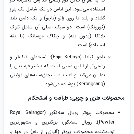
که به عنوان لباس فرم رسمی مدارس دخترانه نیز
استفاده می‌شود. این لباس دو تکه شامل یک بلوز
گشاد و بلند تا روی زانو (باجو) و یک دامن بلند
(کورونگ) است. دو سبک اصلی آن شامل تلوک
بلانگا (بدون یقه) و چکاک موسانگ (با یقه
ایستاده) است.
باجو کبایا (Baju Kebaya): نسخه‌ای تنگ‌تر و
رسمی‌تر از لباس سنتی است که بیشتر فرم بدن را
نمایان می‌کند و اغلب با سنجاق‌سینه‌های تزئینی
(Kerongsang) پوشیده می‌شود.
محصولات فلزی و چوبی: ظرافت و استحکام
محصولات پیوتر رویال سلانگور (Royal Selangor
Pewter): رویال سلانگور، بزرگترین و مشهورترین
تولیدکننده محصولات پیوتر (آلیاژی از قلع) در جهان،