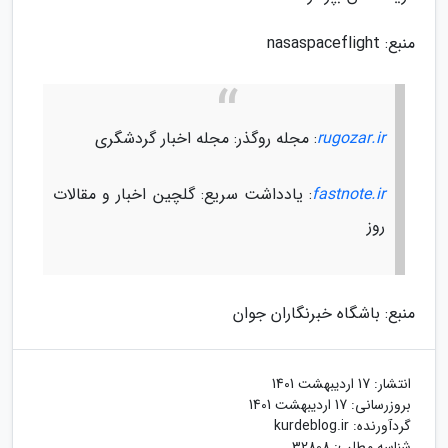
منبع: nasaspaceflight
rugozar.ir
: مجله روگذر: مجله اخبار گردشگری
fastnote.ir
: یادداشت سریع: گلچین اخبار و مقالات
روز
منبع: باشگاه خبرنگاران جوان
انتشار:
17 اردیبهشت 1401
بروزرسانی:
17 اردیبهشت 1401
گردآورنده:
kurdeblog.ir
شناسه مطلب: 32808