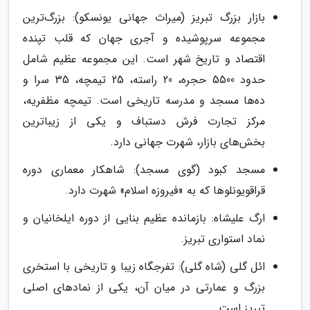
بازار بزرگ تبریز (میراث جهانی یونسکو): بزرگ‌ترین
مجموعه سرپوشیده و آجری جهان که قلب تپنده
اقتصاد و تاریخ شهر است. این مجموعه عظیم شامل
حدود 5500 حجره، 20 راسته، 25 تیمچه، 35 سرا و
ده‌ها مسجد و مدرسه تاریخی است. تیمچه مظفریه،
مرکز تجارت فرش دستباف و یکی از زیباترین
بخش‌های بازار، شهرت جهانی دارد.
مسجد کبود (گوی مسجد): شاهکار معماری دوره
قراقویونلوها که به «فیروزه اسلام» شهرت دارد.
ارگ علیشاه: بازمانده عظیم بنایی از دوره ایلخانیان و
نماد استواری تبریز.
ائل گلی (شاه گلی): تفرجگاه زیبا و تاریخی با استخری
بزرگ و عمارتی در میان آن، یکی از نمادهای اصلی
تبریز است.