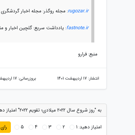
rugozar.ir
: مجله روگذر: مجله اخبار گردشگری
fastnote.ir
: یادداشت سریع: گلچین اخبار و مق
منبع: فرارو
انتشار:
17 اردیبهشت 1401
بروزرسانی:
17 اردیبهشت 1401
به "روز شروع سال 2022 میلادی؛ تقویم 2022" امتیاز دهید
امتیاز دهید:
1
2
3
4
5
رای