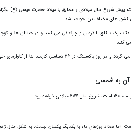
فته پیش شروع سال میلادی و مطابق با میلاد حضرت عیسی (ع) برگزار
 یک درخت کاج را تزیین و چراغانی می کنند و در خیابان ها و کوچه
ی کنند.
علاوه بر این در ایام کریسمس حراجی هایی برپا می گردد و در روز باکسینگ در 26 دسامبر، کارمند ها از ک
ادی همانند هجری شمسی دارای 12 ماه است. اما تعداد روزهای ماه با یکدیگر یکسان نیست. به شکل مثال ژا