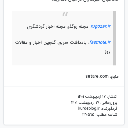
rugozar.ir
: مجله روگذر: مجله اخبار گردشگری
fastnote.ir
: یادداشت سریع: گلچین اخبار و مقالات
روز
منبع: setare.com
انتشار:
17 اردیبهشت 1401
بروزرسانی:
17 اردیبهشت 1401
گردآورنده:
kurdeblog.ir
شناسه مطلب: 130595