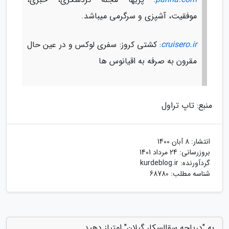
موفقیت، آشپزی و سرگرمی میباشد.
cruisero.ir
: کشتی کروز: سفری لوکس و در عین حال
مقرون به صرفه به اقیانوس ها
منبع: تاپ تراول
انتشار:
8 آبان 1400
بروزرسانی:
24 مرداد 1401
گردآورنده:
kurdeblog.ir
شناسه مطلب: 68780
به "دریاچه سقالسکار گیلان" امتیاز دهید