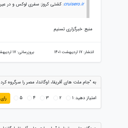
cruisero.ir
: کشتی کروز: سفری لوکس و در عین
منبع: خبرگزاری تسنیم
انتشار:
17 اردیبهشت 1401
بروزرسانی:
17 اردیبهشت 1401
به "جام ملت های آفریقا، اوگاندا، مصر را سرگروه کرد 
امتیاز دهید:
1
2
3
4
5
رای