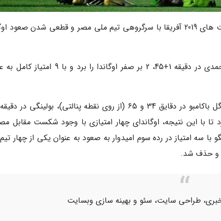
به گزارش خبرنگاران، رقابت های گروه اول جام ملت های 2019 آفریقا با سرگروهی تیم ملی مصر و قطعی شدن صعود 
مصر میزبان با گل های صلاح در دقیقه 36 و المحمدی در دقیقه 1+45، 2 بر صفر اوگاندا را برد و با
4 بر صفر زیمبابوه را برد تا با این نتیجه، اوگاندای چهار امتیازی با وجود شکست مقابل م
با سه امتیاز در رده سوم امیدوار به صعود به عنوان یکی از چهار تیم 
م و حذف شد.
اژ خبری، طراحی سایت، سئو و بهینه سازی وبسایت