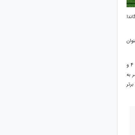
اوگاندا
 9 امتیاز کامل به عنوان
در بازی همزمان جمهوری دموکراتیک کنگو با چهار گل باکامبو در دقایق 34 و 65 (از روی نقطه پنالتی)، بولینگی در دقیقه 4 و
صر به
برتر