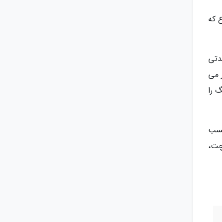
 که
دتی
 می
 را
کسب
چت،