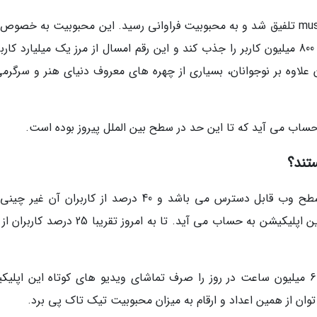
تیک تاک در سال 2017 با اپلیکیشن محبوب musical.ly تلفیق شد و به محبوبیت فراوانی رسید. این محبوبیت به خص
نوجوانان بسیار مشهود بود و تا سال 2019 توانست 800 میلیون کاربر را جذب کند و این رقم امسال از مرز یک میلیارد کا
 علاوه بر نوجوانان، بسیاری از چهره های معروف دنیای هنر و سرگرمی
ساب می آید که تا این حد در سطح بین الملل پیروز بوده است.
تند؟
این اپلیکیشن چینی برای 154 کشور مختلف در سطح وب قابل دسترس می باشد و 40 درصد از کاربران آن
باشند. کشور هند یکی از پرکاربرترین کشور ها در این اپلیکیشن به حساب می آید. تا به امروز تقریب
در سال 2019، کاربران اینترنتی در چین بیشتر از 600 میلیون ساعت در روز را صرف تماشای ویدیو های کوتاه این اپ
توان از همین اعداد و ارقام به میزان محبوبیت تیک تاک پی برد.