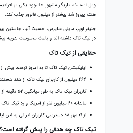
هفته پیروز شد بیشتر از میلیون فالوور جذب کند.
جنیفر لوپز، مایلی سایرس، جسیکا آلبا، جاستین بیب
در تیک تاک داشته اند و باعث محبوبیت هرچه بیشت
حقایقی از تیک تاک
اپلیکیشن تیک تاک تا به امروز توسط بیش از 1.5 میلیارد نفر در سطح دنیا دانلود شده است.
466 میلیون از کاربران تیک تاک از هند هستند، 173 میلیون نفر از چین و 123 میلیون نفر از آمریکا.
کاربران تیک تاک به طور میانگین 52 دقیقه از روز را در تیک تاک سپری می کنند.
ماهانه 60 میلیون نفر از آمریکا وارد تیک تاک می شوند که 60 درصد آن ها زن و 40 درصدشان مرد هستند.
از 21 مهر 98 دسترسی کاربران ایرانی به این اپلیکیشن قطع شده است و استفاده از آن با فیلترشکن صورت می گیرد.
تیک تاک چه هدفی را پیش گرفته است؟