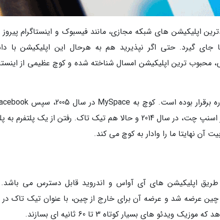
دترین اپلیکیشن های شبکه مجازی، مانند فیسبوک و اینستاگرام پیروز 
ا جای گیرد. حتی اگر نپذیرید هم به هرحال این اپلیکیشن با دا
رمی، محبوب ترین اپلیکیشن امسال شناخته شده و کوچ عظیمی از اینستاگ
سال 2008 و سپس اینستاگرام، به فاصله ای کوتاه از اسنپ چت، در سال 2014 و حالا هم تیک تاک. رفتن از یک پلتفرم
 آن نهایتا ما را وادار به کوچ می کند.
ریق اپلیکیشن های آی آواس و اندروید قابل دسترس می باشد. 
یشن ابتدا با عنوان دوئین در سپتامبر 2016 در چین عرضه شد و عرضه آن برای خارج از چین، با عنوان تیک تاک 