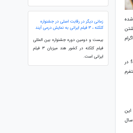
شده
زمانی دیگر در رقابت اصلی در جشنواره
کلکته ، 3 فیلم ایرانی به نمایش درمی آیند
شتن
رام
بیست و دومین دوره جشنواره بین المللی
فیلم کلکته در کشور هند میزبان 3 فیلم
ایرانی است.
چرخه کوچ از یک فضا به فضای مجازی دیگر همواره برقرار بوده است. کوچ به MySpace در سال 2005، سپس facebook در
 به پلتفرم
این
در سال