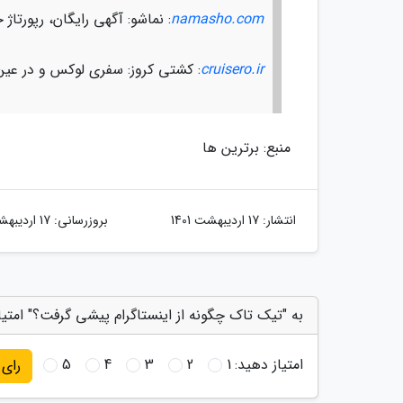
namasho.com
: نماشو: آگهی رایگان، رپورت
cruisero.ir
: کشتی کروز: سفری لوکس و در عین
منبع: برترین ها
انتشار:
17 اردیبهشت 1401
بروزرسانی:
17 اردیبهشت 1401
به "تیک تاک چگونه از اینستاگرام پیشی گرفت؟" امتیا
امتیاز دهید:
1
2
3
4
5
رای