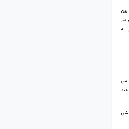
وص بین
ربر نیز
 به
 غیر چینی می
ا 25 درصد کاربران از هند
لیکیشن