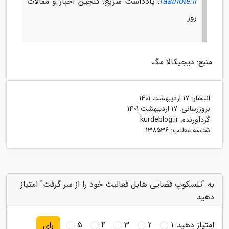
fastnote.ir
: یادداشت سریع: گلچین اخبار و مقالات
روز
منبع: دیجیکالا مگ
انتشار:
17 اردیبهشت 1401
بروزرسانی:
17 اردیبهشت 1401
گردآورنده:
kurdeblog.ir
شناسه مطلب: 138536
به "تلسکوپ فضایی هابل فعالیت خود را از سر گرفت" امتیاز
دهید
امتیاز دهید:
1
2
3
4
5
رای