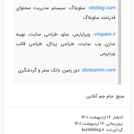
sloblag.com
: سلوبلاگ: سیستم مدیریت محتوای
قدرتمند سلوبلاگ
virapars.ir
: ویراپارس: سئو، طراحی سایت، بهینه
سازی وب سایت، طراحی پرتال، طراحی قالب
وردپرس
dorezamin.com
: دور زمین: بانک سفر و گردشگری
منبع: جام جم آنلاین
انتشار:
17 اردیبهشت 1401
بروزرسانی:
17 اردیبهشت 1401
گردآورنده:
kurdeblog.ir