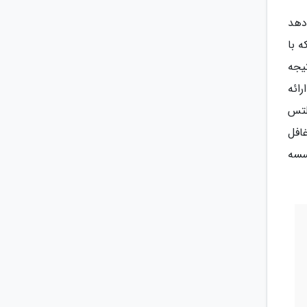
دهد
 با
یجه
ائه
لتس
غافل
سسه