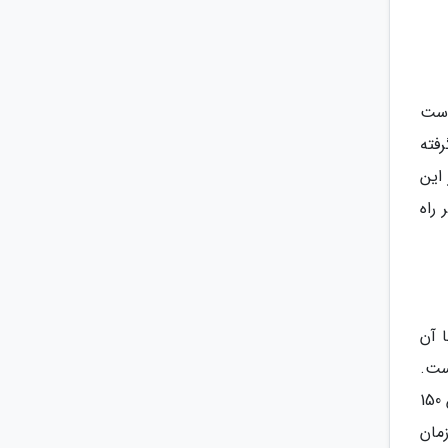
فته شده است
گرفته
این
 راه
 با آن
رفته شده برای این بخش 1 ساعت است.
البته توجه داشته باشید که شرایط به این راحتی که فکر می کنید نیست، چرا که شما باید در رابطه با موضوع اول یک متن 150
، زمان