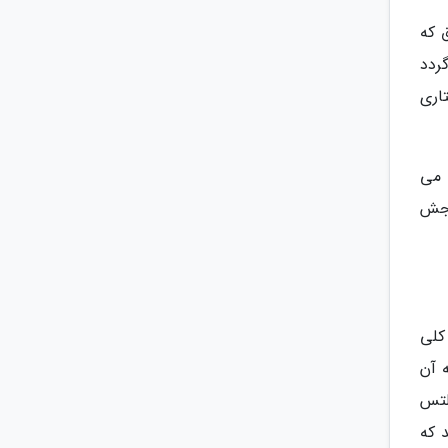
 که
ردد
اری
ا می
نجش
کلی
ان دارید تا به آن
یلتس
 که