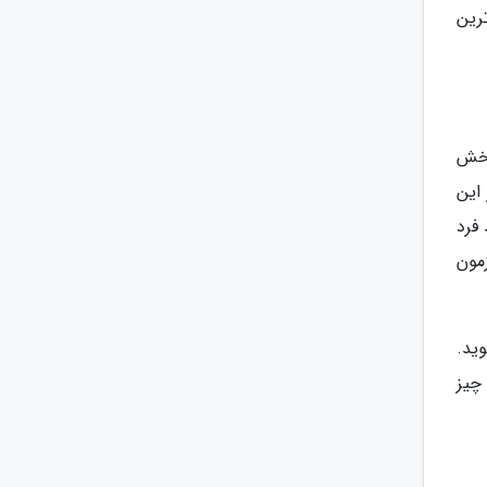
د، برترین
است. در این بخش
این
 و بعد فرد
مون
ید.
چیز