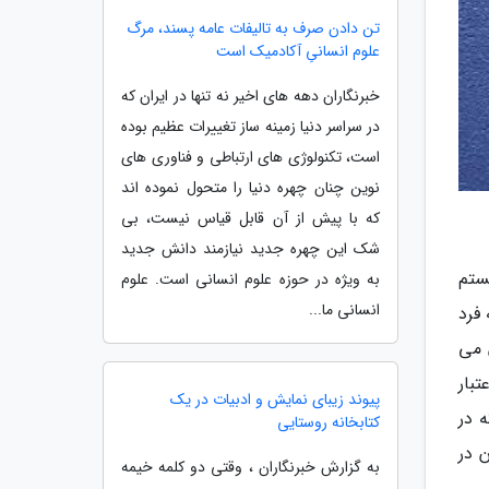
تن دادن صرف به تالیفات عامه پسند، مرگ
علوم انسانیِ آکادمیک است
خبرنگاران دهه های اخیر نه تنها در ایران که
در سراسر دنیا زمینه ساز تغییرات عظیم بوده
است، تکنولوژی های ارتباطی و فناوری های
نوین چنان چهره دنیا را متحول نموده اند
که با پیش از آن قابل قیاس نیست، بی
شک این چهره جدید نیازمند دانش جدید
ع یک نوع سیستم
به ویژه در حوزه علوم انسانی است. علوم
انسانی ما...
فرد
 می
بار
پیوند زیبای نمایش و ادبیات در یک
 در
کتابخانه روستایی
 در
به گزارش خبرنگاران ، وقتی دو کلمه خیمه