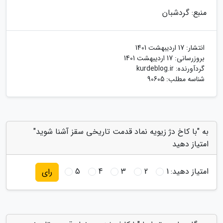
منبع: گردشبان
انتشار:
17 اردیبهشت 1401
بروزرسانی:
17 اردیبهشت 1401
گردآورنده:
kurdeblog.ir
شناسه مطلب: 90605
به "با کاخ دژ زیویه نماد قدمت تاریخی سقز آشنا شوید"
امتیاز دهید
امتیاز دهید:
1
2
3
4
5
رای