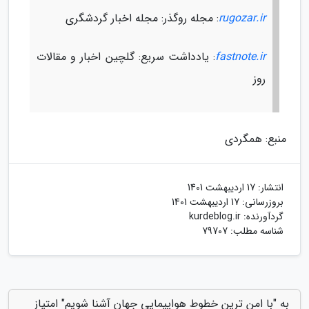
rugozar.ir
: مجله روگذر: مجله اخبار گردشگری
fastnote.ir
: یادداشت سریع: گلچین اخبار و مقالات
روز
منبع: همگردی
انتشار:
17 اردیبهشت 1401
بروزرسانی:
17 اردیبهشت 1401
گردآورنده:
kurdeblog.ir
شناسه مطلب: 79707
به "با امن ترین خطوط هواپیمایی جهان آشنا شویم" امتیاز