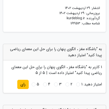
انتشار:
29 اردیبهشت 1402
بروزرسانی:
29 اردیبهشت 1402
گردآورنده:
kurdeblog.ir
شناسه مطلب: 164513
به "باشگاه مغز ، الگوی پنهان را برای حل این معمای ریاضی
پیدا کنید" امتیاز دهید
1
کاربر به "
باشگاه مغز ، الگوی پنهان را برای حل این معمای
ریاضی پیدا کنید
" امتیاز داده است |
5
از 5
امتیاز دهید:
1
2
3
4
5
رای