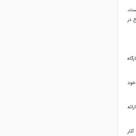
ست،
 در
گاه
ات خود
رائه
آثار