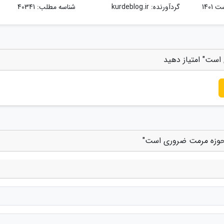
گردآورنده:
kurdeblog.ir
شناسه مطلب: 40341
است" امتیاز دهید
ر حوزه مرمت ضروری است"