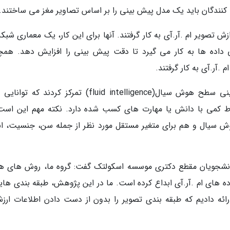
کنندگان باید یک مدل پیش بینی را بر اساس تصاویر مغز می ساختند.
تصویر ام .آر.آی به کار گرفتند. آنها برای این کار، یک معماری شبکه
ی داده ها به کار می گیرد تا دقت پیش بینی را افزایش دهد. همچ
.آر.آی به کار گرفتند.
این گروهی پژوهشی در بررسی خود، بر پیش بینی سطح هوش سیال(fluid intelligence) تمرکز کردند 
اط کمی با دانش یا مهارت های کسب شده دارد. نکته مهم این است
 سیال و هم برای متغیر مستقل مورد نظر از جمله سن، جنسیت، اند
وندراتیوا(Ekaterina Kondratyeva)، از دانشجویان مقطع دکتری موسسه اسکولتک گفت: گروه ما، روش ها
داده های ام .آر.آی ابداع کرده است. ما در این پژوهش، طبقه بندی های
ه دادیم که طبقه بندی تصویر را بدون از دست دادن اطلاعات ارزش