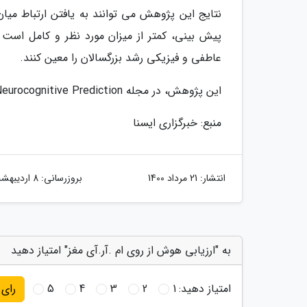
نتایج این پژوهش می توانند به یافتن ارتباط می
پیش بینی، کمتر از میزان مورد نظر و کامل است
عاطفی و فیزیکی رشد بزرگسالان را معین کنند.
این پژوهش، در مجله Adolescent Brain Cognitive Development Neurocognitive Prediction به چاپ رسید.
منبع: خبرگزاری ایسنا
انتشار:
21 مرداد 1400
بروزرسانی:
8 اردیبهشت 1404
به "ارزیابی هوش از روی ام .آر.آی مغز" امتیاز دهید
امتیاز دهید:
1
2
3
4
5
رای