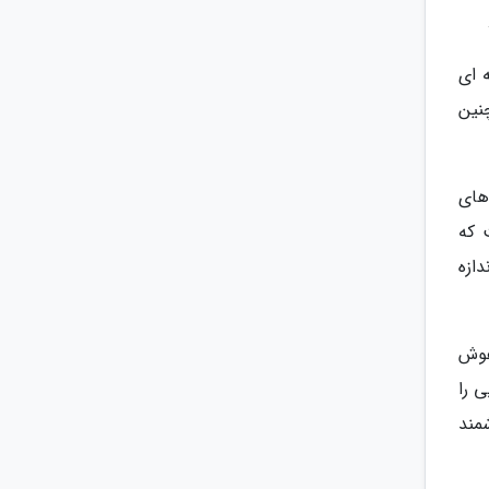
 ای
نین
که توانایی های
 که
ازه
ی هوش
ی را
مند