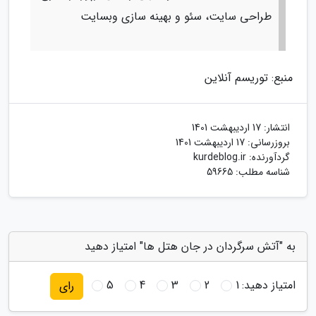
طراحی سایت، سئو و بهینه سازی وبسایت
منبع: توریسم آنلاین
انتشار:
17 اردیبهشت 1401
بروزرسانی:
17 اردیبهشت 1401
گردآورنده:
kurdeblog.ir
شناسه مطلب: 59665
به "آتش سرگردان در جان هتل ها" امتیاز دهید
امتیاز دهید:
1
2
3
4
5
رای